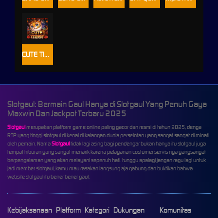
CUTE TIGER
Slotgaul: Bermain Gaul Hanya di Slotgaul Yang Penuh Gaya
Maxwin Dan Jackpot Terbaru 2025
Slotgaul
merupakan platform game online paling gacor dan resmi di tahun 2025, denga
RTP yang tinggi slotgaul di kenal di kalangan dunia perselotan yang sangat sangat di minati
oleh pemain. Nama
Slotgaul
tidak lagi asing bagi pendengar bukan hanya itu slotgaul juga
tempat hiburan yang sangat menarik karena pelayanan costumer servis nya yangsangat
berpengalaman yang akan melayani sepenuh hati. tunggu apalagi jangan ragu lagi untuk
jadi member slotgaul, kamu mau rasakan langsung aja gabung dan buktikan bahwa
website slotgaul itu bener bener gaul.
Kebijaksanaan
Platform
Kategori
Dukungan
Komunitas