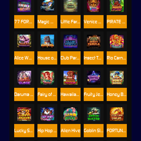
77 FORTUNE
Magic Wheel
Little Farm
Venice Mask
PIRATE LEGEND
Alice Wonderland
House of Dog
Club Party
Insect Temple
Rio Carnival
Daruma Block
Fairy of Riches
Hawaiian Totem
Fruity Jester
Honey Bee Bee
Lucky Snake
Hip Hop Penguin
Alien Hive
Goblin Slayer
FORTUNE DRUM