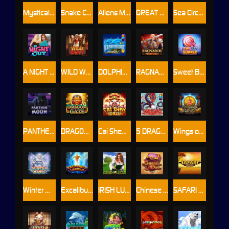
Mystical Beasts
Snake Castle
Aliens Madness
GREAT BLUE
Sea Circus
A NIGHT OUT
WILD WEST
DOLPHIN TREASURE
RAGNAROK FIRE STORM
Sweet Buffet
PANTHER MOON
DRAGON GATE
Cai Shen Do
5 DRAGONS
Wings of God
Winter Magic
Excalibur Legend
IRISH LUCK
Chinese Fair
SAFARI HEAT