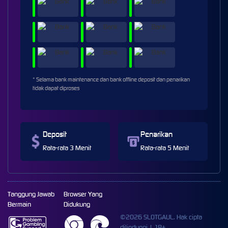
* Selama bank maintenance dan bank offline deposit dan penarikan
tidak dapat diproses
Deposit
Penarikan
Rata-rata 3 Menit
Rata-rata 5 Menit
Tanggung Jawab
Browser Yang
Bermain
Didukung
©2026 SLOTGAUL. Hak cipta
dilindungi | 18+