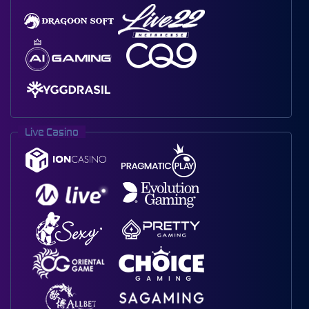
Live Casino