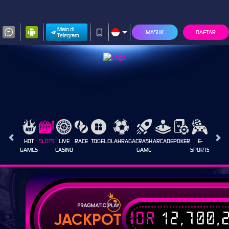
Main di
MASUK
DAFTAR
Telegram
HOT
SLOTS
LIVE
RACE
TOGEL
OLAHRAGA
CRASH
ARCADE
POKER
E-
SABUN
GAMES
CASINO
GAME
SPORTS
AYAM
IDR
12,700,
JACKPOT