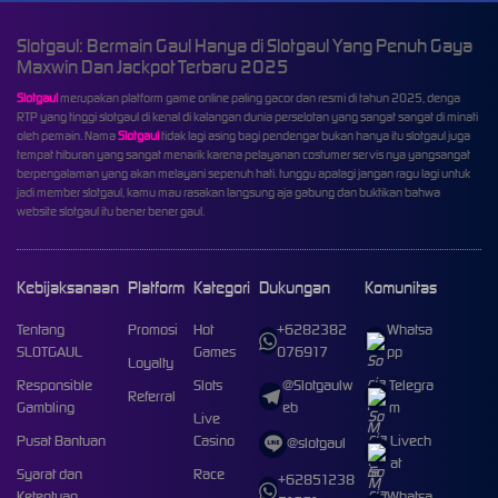
Slotgaul: Bermain Gaul Hanya di Slotgaul Yang Penuh Gaya
Maxwin Dan Jackpot Terbaru 2025
Slotgaul
merupakan platform game online paling gacor dan resmi di tahun 2025, denga
RTP yang tinggi slotgaul di kenal di kalangan dunia perselotan yang sangat sangat di minati
oleh pemain. Nama
Slotgaul
tidak lagi asing bagi pendengar bukan hanya itu slotgaul juga
tempat hiburan yang sangat menarik karena pelayanan costumer servis nya yangsangat
berpengalaman yang akan melayani sepenuh hati. tunggu apalagi jangan ragu lagi untuk
jadi member slotgaul, kamu mau rasakan langsung aja gabung dan buktikan bahwa
website slotgaul itu bener bener gaul.
Kebijaksanaan
Platform
Kategori
Dukungan
Komunitas
Tentang
Promosi
Hot
+6282382
Whatsa
SLOTGAUL
Games
076917
pp
Loyalty
Responsible
Slots
@Slotgaulw
Telegra
Referral
Gambling
eb
m
Live
Pusat Bantuan
Casino
Livech
@slotgaul
at
Syarat dan
Race
+62851238
Ketentuan
Whatsa