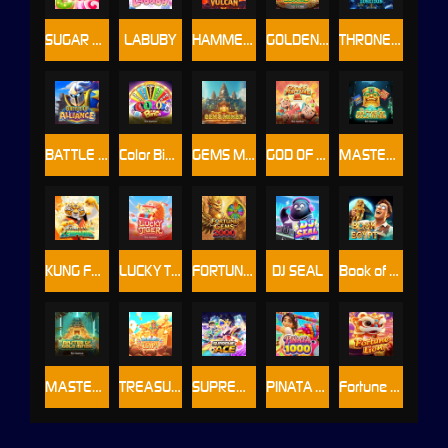
SUGAR HIGH5
LABUBY
HAMMER OF VULCAN
GOLDEN LEGEND
THRONE OF POSEIDON
BATTLE OF ALLIANCE
Color Bingo
GEMS MINER
GOD OF FORTUNE 2
MASTER OF GOLD MINER 2
KUNG FU LEOPARD
LUCKY TIGER
FORTUNE GEMS 2000
DJ SEAL
Book of Egypt
MASTER OF GOLD MINER
TREASURES OF EGYPT
SUPREME ACE
PINATA 1000
Fortune Lion