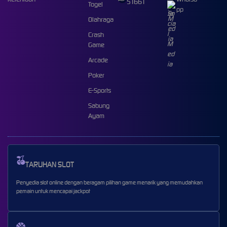
51661
Togel
pp
Olahraga
Crash
Game
Arcade
Poker
E-Sports
Sabung
Ayam
TARUHAN SLOT
Penyedia slot online dengan beragam pilihan game menarik yang memudahkan
pemain untuk mencapai jackpot