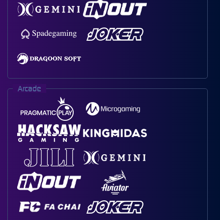
Arcade