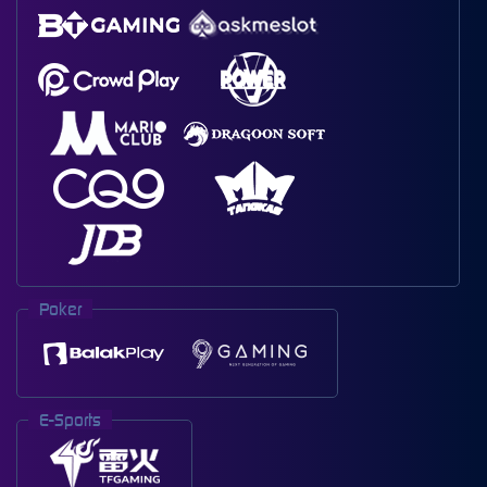
Poker
E-Sports