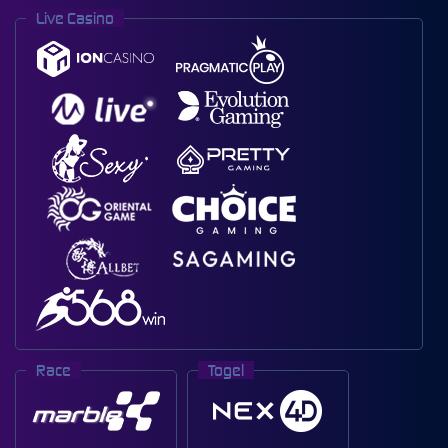
Live Casino
Race
Togel