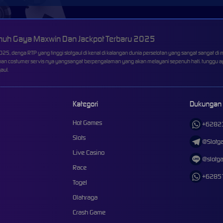
Penuh Gaya Maxwin Dan Jackpot Terbaru 2025
25, denga RTP yang tinggi slotgaul di kenal di kalangan dunia perselotan yang sangat sangat di
anan costumer servis nya yangsangat berpengalaman yang akan melayani sepenuh hati. tunggu apa
aul.
Kategori
Dukungan
Hot Games
+6282
Slots
@Slotg
Live Casino
@slotga
Race
+6285
Togel
Olahraga
Crash Game