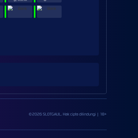
©2026 SLOTGAUL. Hak cipta dilindungi | 18+