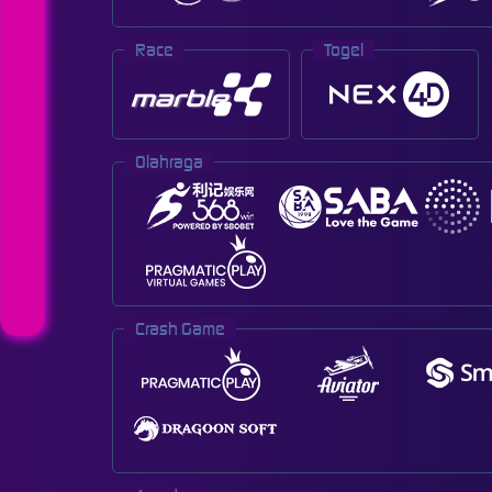
Race
Togel
Olahraga
Crash Game