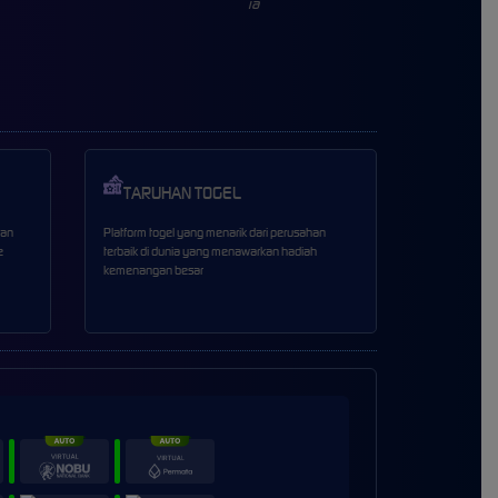
TARUHAN TOGEL
aan
Platform togel yang menarik dari perusahan
e
terbaik di dunia yang menawarkan hadiah
kemenangan besar