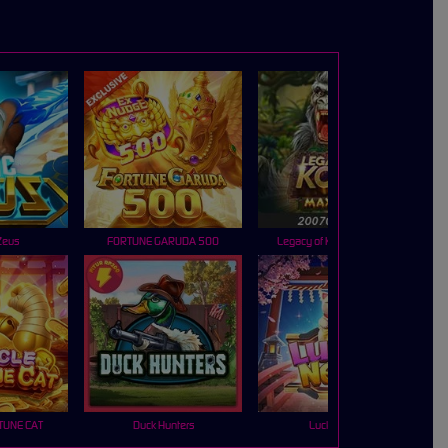
Zeus
FORTUNE GARUDA 500
Legacy of Kong Maxways
TUNE CAT
Duck Hunters
Lucky Neko