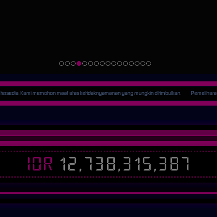
a. Kami memohon maaf atas ketidaknyamanan yang mungkin ditimbulkan.
Pemeliharaan Terjadw
IDR
12,738,315,387