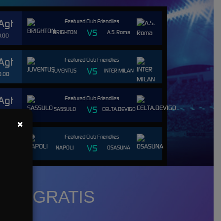
Agt
Featured Club Friendlies
VS
BRIGHTON
A.S. Roma
0.00
Agt
Featured Club Friendlies
VS
JUVENTUS
INTER MILAN
0.00
Agt
Featured Club Friendlies
VS
SASSULO
CELTA.DEVIGO
0.00
×
Agt
Featured Club Friendlies
VS
NAPOLI
OSASUNA
0.00
ASI GRATIS
PP