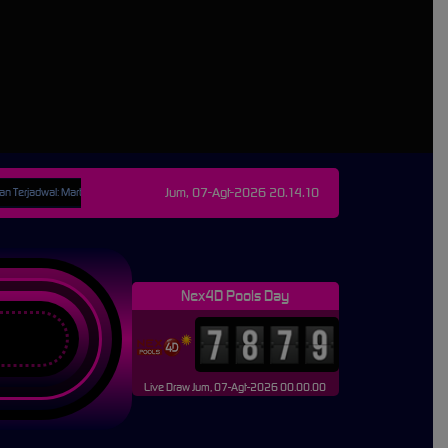
Jum, 07-Agt-2026 20.14.10
al: MarbleX pada 31-Jul-2026 dari 00.00.00 sampai 31-Jul-2027 00.00.00. Selama waktu ini, M
Nex4D Pools Day
Live Draw Jum, 07-Agt-2026 00.00.00