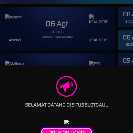
08 
06 Agt
21.0
01.30.00
08 
Featured Club Friendlies
Arsenal
REAL.BETIS
18.0
05 
06 Agt
01.0
02.00.00
05 
Featured Club Friendlies
Mallorca
PSG
23.3
SELAMAT DATANG DI SITUS SLOTGAUL
UNDUH APLIK
SLOTGAUL A
INFO KENDALA AKSES