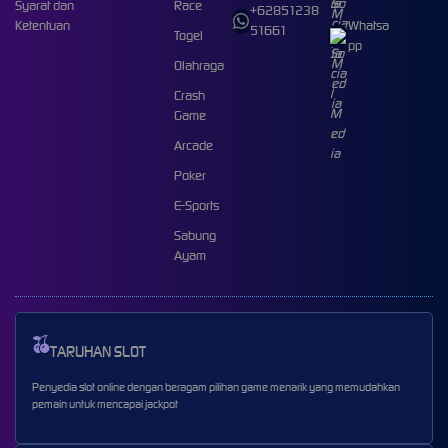
Syarat dan
Race
+62851238
Ketentuan
Whatsa
51661
Togel
pp
Olahraga
Crash
Game
Arcade
Poker
E-Sports
Sabung
Ayam
TARUHAN SLOT
Penyedia slot online dengan beragam pilihan game menarik yang memudahkan
pemain untuk mencapai jackpot