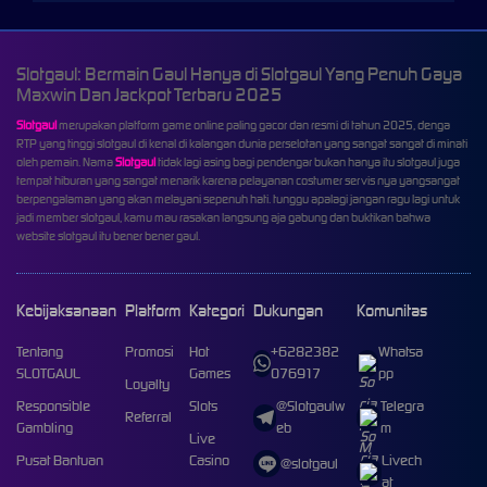
Slotgaul: Bermain Gaul Hanya di Slotgaul Yang Penuh Gaya
Maxwin Dan Jackpot Terbaru 2025
Slotgaul
merupakan platform game online paling gacor dan resmi di tahun 2025, denga
RTP yang tinggi slotgaul di kenal di kalangan dunia perselotan yang sangat sangat di minati
oleh pemain. Nama
Slotgaul
tidak lagi asing bagi pendengar bukan hanya itu slotgaul juga
tempat hiburan yang sangat menarik karena pelayanan costumer servis nya yangsangat
berpengalaman yang akan melayani sepenuh hati. tunggu apalagi jangan ragu lagi untuk
jadi member slotgaul, kamu mau rasakan langsung aja gabung dan buktikan bahwa
website slotgaul itu bener bener gaul.
Kebijaksanaan
Platform
Kategori
Dukungan
Komunitas
Tentang
Promosi
Hot
+6282382
Whatsa
SLOTGAUL
Games
076917
pp
Loyalty
Responsible
Slots
@Slotgaulw
Telegra
Referral
Gambling
eb
m
Live
Pusat Bantuan
Casino
Livech
@slotgaul
at