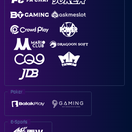
Poker
E-Sports