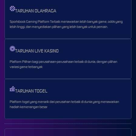
TARUHAN OLAHRAGA
Sportsbook Gaming Platform Terbaik menawarkan lebih banyak game, odds yang
lebih tinggi, dan menyediakan pilihan yang lebih banyak untuk pemain.
TARUHAN LIVE KASINO
Platform Pilihan bagi perusahaan-perusahaan terbaik di dunia, dengan pilihan
variasi game terbanyak
TARUHAN TOGEL
Platform togel yang menarik dari perusahan terbaik di dunia yang menawarkan
hadiah kemenangan besar