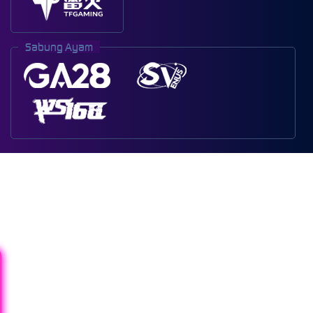
Sabung Ayam