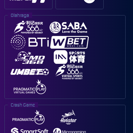
Olahraga
Crash Game