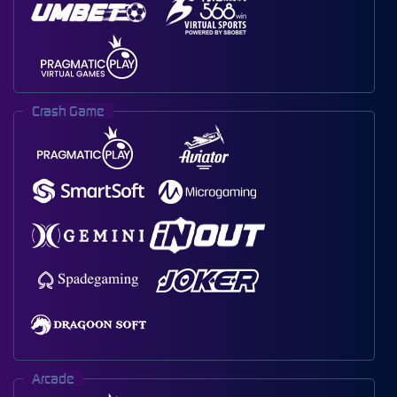
Crash Game
Arcade