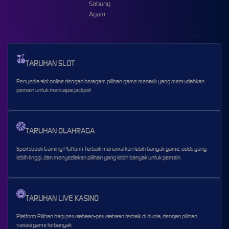
Sabung
Ayam
TARUHAN SLOT
Penyedia slot online dengan beragam pilihan game menarik yang memudahkan
pemain untuk mencapai jackpot
TARUHAN OLAHRAGA
Sportsbook Gaming Platform Terbaik menawarkan lebih banyak game, odds yang
lebih tinggi, dan menyediakan pilihan yang lebih banyak untuk pemain.
TARUHAN LIVE KASINO
Platform Pilihan bagi perusahaan-perusahaan terbaik di dunia, dengan pilihan
variasi game terbanyak