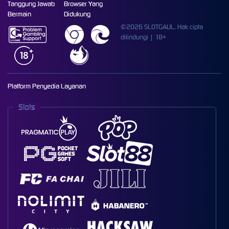
Tanggung Jawab
Browser Yang
Bermain
Didukung
©2026 SLOTGAUL. Hak cipta
dilindungi | 18+
Platform Penyedia Layanan
Slots