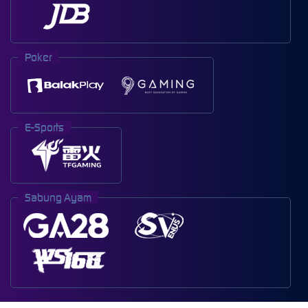
Poker
E-Sports
Sabung Ayam