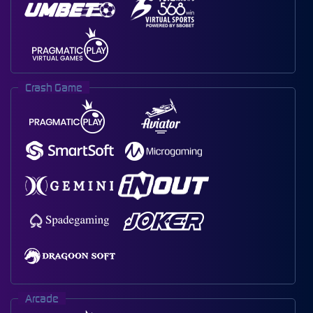
Crash Game
Arcade