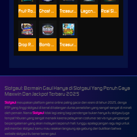
Fruit Roulette Slots
Ghost Busters
Treasure of Pirate
Lagend of Shooter
Real Slap
Drop Racing
Bomb Defusal
Treasure Land
Slotgaul: Bermain Gaul Hanya di Slotgaul Yang Penuh Gaya
Maxwin Dan Jackpot Terbaru 2025
Slotgaul
merupakan platform game online paling gacor dan resmi di tahun 2025, denga
RTP yang tinggi slotgaul di kenal di kalangan dunia perselotan yang sangat sangat di minati
oleh pemain. Nama
Slotgaul
tidak lagi asing bagi pendengar bukan hanya itu slotgaul juga
tempat hiburan yang sangat menarik karena pelayanan costumer servis nya yangsangat
berpengalaman yang akan melayani sepenuh hati. tunggu apalagi jangan ragu lagi untuk
jadi member slotgaul, kamu mau rasakan langsung aja gabung dan buktikan bahwa
website slotgaul itu bener bener gaul.